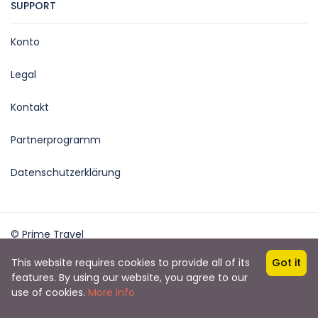
SUPPORT
Konto
Legal
Kontakt
Partnerprogramm
Datenschutzerklärung
© Prime Travel
Powered: outwork.ch
This website requires cookies to provide all of its
Got it
features. By using our website, you agree to our
and request()->cookie('booking_cookie_agreement_enable')
use of cookies.
More info
!=1 and !is_api() and
!isset($_COOKIE['booking_cookie_agreement_enable']))